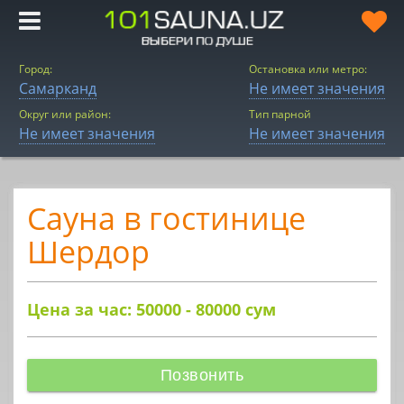
Город:
Остановка или метро:
Самарканд
Не имеет значения
Округ или район:
Тип парной
Не имеет значения
Не имеет значения
Сауна в гостинице
Шердор
Цена за час: 50000 - 80000
сум
Позвонить