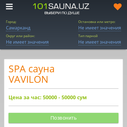
Город:
Остановка или метро:
Самарканд
Не имеет значения
Округ или район:
Тип парной
Не имеет значения
Не имеет значения
SPA сауна
VAVILON
Цена за час: 50000 - 50000
сум
Позвонить