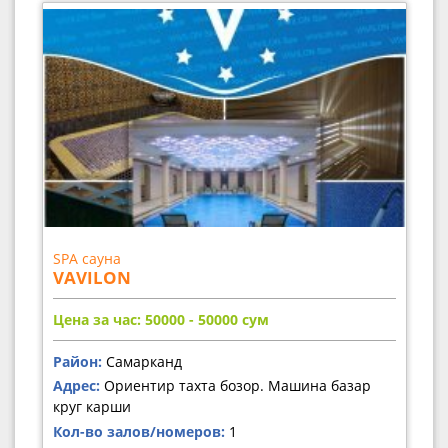
SPA сауна
VAVILON
Цена за час: 50000 - 50000
сум
Район:
Самарканд
Адрес:
Ориентир тахта бозор. Машина базар
круг карши
Кол-во залов/номеров:
1