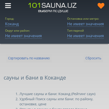
Город:
Остановка или метро:
Коканд
Не имеет значения
Округ или район:
Тип парной
Не имеет значения
Не имеет значения
Сортировать по названию
Сбросить
Сортировать по
названию
сауны и бани в Коканде
Сортировать по цене
Сортировать по
Лучшие сауны и бани: Коканд (Рейтинг саун)
рейтингу
Удобный Поиск сауны или бани: по району,
остановке, цене