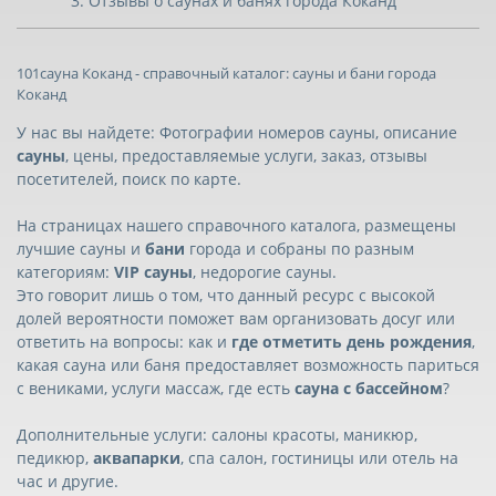
Отзывы о саунах и банях города Коканд
101сауна Коканд - справочный каталог: сауны и бани города
Коканд
У нас вы найдете: Фотографии номеров сауны, описание
сауны
, цены, предоставляемые услуги, заказ, отзывы
посетителей, поиск по карте.
На страницах нашего справочного каталога, размещены
лучшие сауны и
бани
города и собраны по разным
категориям:
VIP сауны
, недорогие сауны.
Это говорит лишь о том, что данный ресурс с высокой
долей вероятности поможет вам организовать досуг или
ответить на вопросы: как и
где отметить день рождения
,
какая сауна или баня предоставляет возможность париться
с вениками, услуги массаж, где есть
сауна с бассейном
?
Дополнительные услуги: салоны красоты, маникюр,
педикюр,
аквапарки
, спа салон, гостиницы или отель на
час и другие.