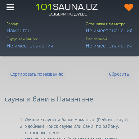
Город:
Остановка или метро:
Наманган
Не имеет значения
Округ или район:
Тип парной
Не имеет значения
Не имеет значения
Сортировать по названию
Сбросить
Сортировать по
названию
сауны и бани в Намангане
Сортировать по цене
Сортировать по
Лучшие сауны и бани: Наманган (Рейтинг саун)
рейтингу
Удобный Поиск сауны или бани: по району,
остановке, цене