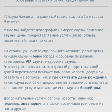
Отзывы о саунах и банях города Наманган
101сауна Наманган - справочный каталог: сауны и бани города
Наманган
У нас вы найдете: Фотографии номеров сауны, описание
сауны
, цены, предоставляемые услуги, заказ, отзывы
посетителей, поиск по карте.
На страницах нашего справочного каталога, размещены
лучшие сауны и
бани
города и собраны по разным
категориям:
VIP сауны
, недорогие сауны.
Это говорит лишь о том, что данный ресурс с высокой
долей вероятности поможет вам организовать досуг или
ответить на вопросы: как и
где отметить день рождения
,
какая сауна или баня предоставляет возможность париться
с вениками, услуги массаж, где есть
сауна с бассейном
?
Дополнительные услуги: салоны красоты, маникюр,
педикюр,
аквапарки
, спа салон, гостиницы или отель на
час и другие.