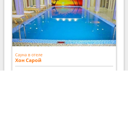
Сауна в отеле
Хон Сарой
Цена за час: 25000 - 500000
сум
Район:
Ташкент
Адрес:
Навруз, 3-9
Кол-во залов/номеров:
1 банный + 26
гостиничных
Вместимость, до:
20 чел.
Парная:
Русская, Турецкая, Финская