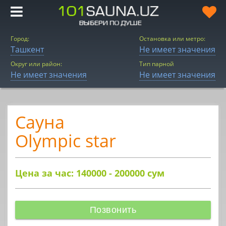
Город:
Остановка или метро:
Ташкент
Не имеет значения
Округ или район:
Тип парной
Не имеет значения
Не имеет значения
Сауна
Olympic star
Цена за час: 140000 - 200000
сум
Позвонить