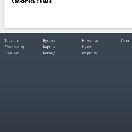
Свяжитесь с нами!
Ташкент
Бухара
Наманган
Урген
Самарканд
Карши
Нукус
Андижан
Коканд
Фергана