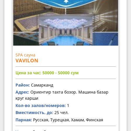
SPA сауна
VAVILON
Цена за час: 50000 - 50000
сум
Район:
Самарканд
Адрес:
Ориентир тахта бозор. Машина базар
круг карши
Кол-во залов/номеров:
1
Вместимость, до:
25 чел.
Парная:
Русская, Турецкая, Хамам, Финская