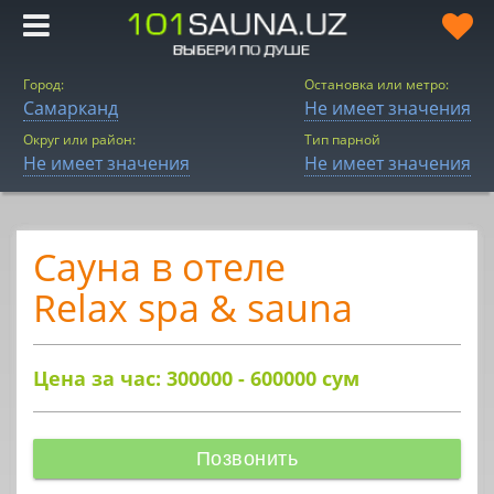
Город:
Остановка или метро:
Самарканд
Не имеет значения
Округ или район:
Тип парной
Не имеет значения
Не имеет значения
Сауна в отеле
Relax spa & sauna
Цена за час: 300000 - 600000
сум
Позвонить