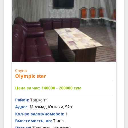
Сауна
Olympic star
Цена за час: 140000 - 200000
сум
Район:
Ташкент
Адрес:
М Ахмад Югнаки, 52а
Кол-во залов/номеров:
1
Вместимость, до:
7 чел.
Парная:
Турецкая, Финская