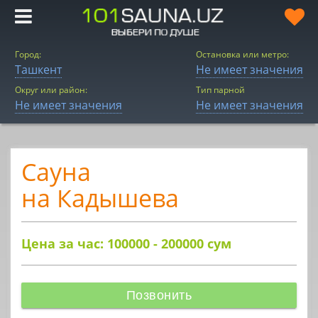
Город:
Остановка или метро:
Ташкент
Не имеет значения
Округ или район:
Тип парной
Не имеет значения
Не имеет значения
Сауна
на Кадышева
Цена за час: 100000 - 200000
сум
Позвонить