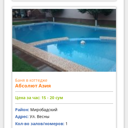
Баня в коттедже
Абсолют Азия
Цена за час: 15 - 20
сум
Район:
Миробадский
Адрес:
Ул. Весны
Кол-во залов/номеров:
1