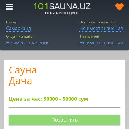
Город:
Остановка или метро:
Самарканд
Не имеет значения
Округ или район:
Тип парной
Не имеет значения
Не имеет значения
Сауна
Дача
Цена за час: 50000 - 50000
сум
Позвонить