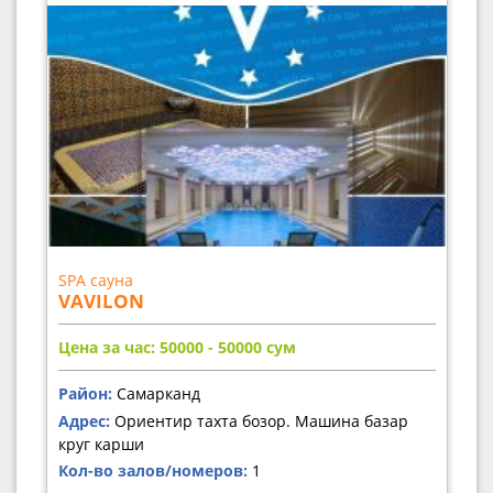
SPA сауна
VAVILON
Цена за час: 50000 - 50000
сум
Район:
Самарканд
Адрес:
Ориентир тахта бозор. Машина базар
круг карши
Кол-во залов/номеров:
1